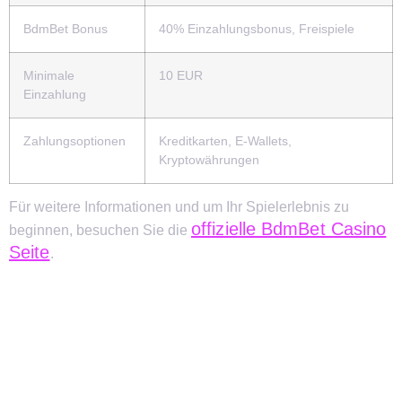
BdmBet Bonus
40% Einzahlungsbonus, Freispiele
Minimale
10 EUR
Einzahlung
Zahlungsoptionen
Kreditkarten, E-Wallets,
Kryptowährungen
Für weitere Informationen und um Ihr Spielerlebnis zu
offizielle BdmBet Casino
beginnen, besuchen Sie die
Seite
.
Fazit: Warum sich das
Spielen im BdmBet
Casino lohnt