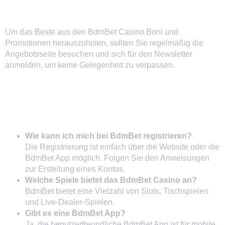
Vorteile
Um das Beste aus den BdmBet Casino Boni und
Promotionen herauszuholen, sollten Sie regelmäßig die
Angebotsseite besuchen und sich für den Newsletter
anmelden, um keine Gelegenheit zu verpassen.
FAQ zum BdmBet
Casino
Wie kann ich mich bei BdmBet registrieren?
Die Registrierung ist einfach über die Website oder die
BdmBet App möglich. Folgen Sie den Anweisungen
zur Erstellung eines Kontos.
Welche Spiele bietet das BdmBet Casino an?
BdmBet bietet eine Vielzahl von Slots, Tischspielen
und Live-Dealer-Spielen.
Gibt es eine BdmBet App?
Ja, die benutzerfreundliche BdmBet App ist für mobile