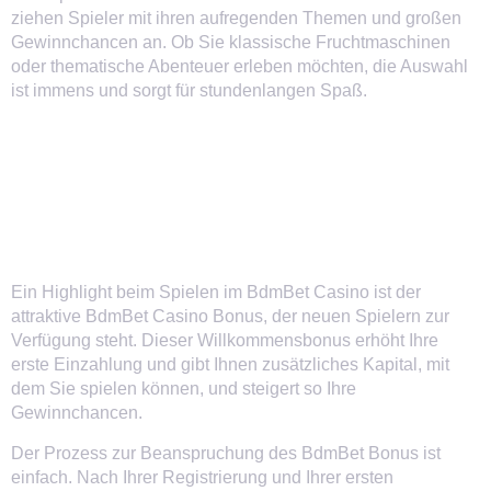
ziehen Spieler mit ihren aufregenden Themen und großen
Gewinnchancen an. Ob Sie klassische Fruchtmaschinen
oder thematische Abenteuer erleben möchten, die Auswahl
ist immens und sorgt für stundenlangen Spaß.
BdmBet Casino Bonus:
Der Schlüssel zu
zusätzlichen Gewinnen
Ein Highlight beim Spielen im BdmBet Casino ist der
attraktive BdmBet Casino Bonus, der neuen Spielern zur
Verfügung steht. Dieser Willkommensbonus erhöht Ihre
erste Einzahlung und gibt Ihnen zusätzliches Kapital, mit
dem Sie spielen können, und steigert so Ihre
Gewinnchancen.
Der Prozess zur Beanspruchung des BdmBet Bonus ist
einfach. Nach Ihrer Registrierung und Ihrer ersten