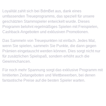
Loyalität zahlt sich bei BdmBet aus, dank eines
umfassenden Treueprogramms, das speziell für unsere
geschätzten Stammspieler entwickelt wurde. Dieses
Programm belohnt regelmäßiges Spielen mit Freispielen,
Cashback-Angeboten und exklusiven Promotionen.
Das Sammeln von Treuepunkten ist einfach. Jedes Mal,
wenn Sie spielen, sammeln Sie Punkte, die dann gegen
Prämien eingetauscht werden können. Dies sorgt nicht nur
für zusätzlichen Spielspaß, sondern erhöht auch die
Gewinnchancen.
Für noch mehr Spannung sorgt das exklusive Programm mit
limitierten Zeitangeboten und Wettbewerben, bei denen
fantastische Preise auf die besten Spieler warten.
Zusatztipps zur
Maximierung Ihrer