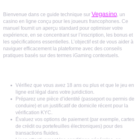
Vegasino
Bienvenue dans ce guide technique sur
, un
casino en ligne conçu pour les joueurs francophones. Ce
manuel fournit un aperçu standard pour optimiser votre
expérience, en se concentrant sur l’inscription, les bonus et
les spécifications essentielles. L’objectif est de vous aider à
naviguer efficacement la plateforme avec des conseils
pratiques basés sur des termes iGaming contextuels.
Avant de commencer
Vérifiez que vous avez 18 ans ou plus et que le jeu en
ligne est légal dans votre juridiction.
Préparez une pièce d’identité (passeport ou permis de
conduire) et un justificatif de domicile récent pour la
vérification KYC.
Évaluez vos options de paiement (par exemple, cartes
de crédit ou portefeuilles électroniques) pour des
transactions fluides.