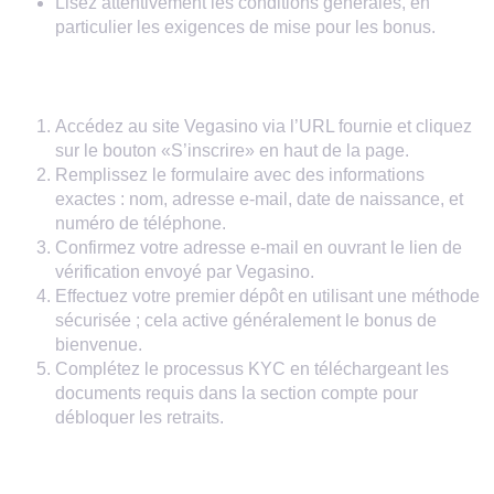
Lisez attentivement les conditions générales, en
particulier les exigences de mise pour les bonus.
Étapes d’Inscription
Accédez au site Vegasino via l’URL fournie et cliquez
sur le bouton «S’inscrire» en haut de la page.
Remplissez le formulaire avec des informations
exactes : nom, adresse e-mail, date de naissance, et
numéro de téléphone.
Confirmez votre adresse e-mail en ouvrant le lien de
vérification envoyé par Vegasino.
Effectuez votre premier dépôt en utilisant une méthode
sécurisée ; cela active généralement le bonus de
bienvenue.
Complétez le processus KYC en téléchargeant les
documents requis dans la section compte pour
débloquer les retraits.
Fonctions Clés