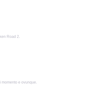
iocare a
cken Road 2.
 Road 2 su
iasi momento e ovunque.
?