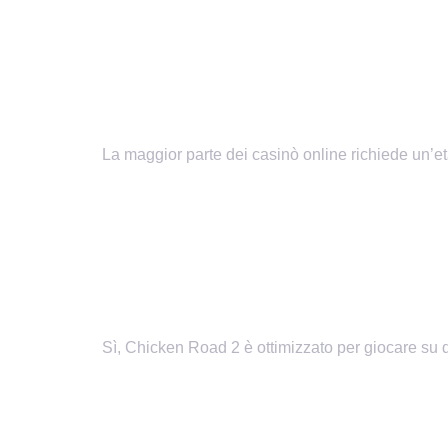
Qual è l’et
Chicken R
La maggior parte dei casinò online richiede un’e
Posso gioc
dispositivi
Sì, Chicken Road 2 è ottimizzato per giocare su d
Ci sono vin