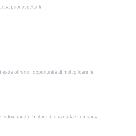
osa puoi aspettarti:
extra offrono l’opportunità di moltiplicare le
e indovinando il colore di una carta scomparsa.
)