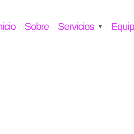
nicio
Sobre
Servicios
Equi
 I SEGRETI
N ROAD 2 
DI CASIN