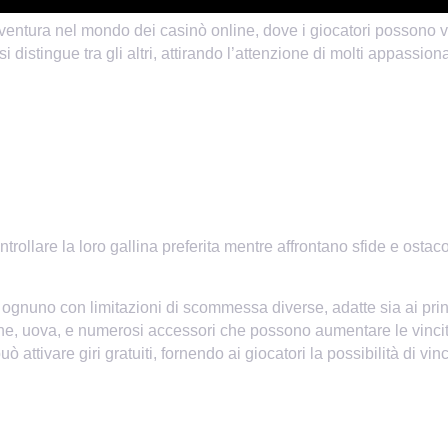
ntura nel mondo dei casinò online, dove i giocatori possono vi
 distingue tra gli altri, attirando l’attenzione di molti appassiona
che di Gioco d
rollare la loro gallina preferita mentre affrontano sfide e ostaco
i, ognuno con limitazioni di scommessa diverse, adatte sia ai princ
ine, uova, e numerosi accessori che possono aumentare le vinci
 attivare giri gratuiti, fornendo ai giocatori la possibilità di vin
stiche Speciali