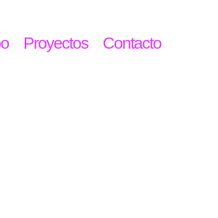
po
Proyectos
Contacto
 DI
IL
Ò CHE