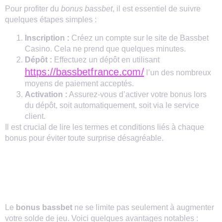
Pour profiter du
bonus bassbet
, il est essentiel de suivre
quelques étapes simples :
Inscription :
Créez un compte sur le site de Bassbet
Casino. Cela ne prend que quelques minutes.
Dépôt :
Effectuez un dépôt en utilisant
https://bassbetfrance.com/
l’un des nombreux
moyens de paiement acceptés.
Activation :
Assurez-vous d’activer votre bonus lors
du dépôt, soit automatiquement, soit via le service
client.
Il est crucial de lire les termes et conditions liés à chaque
bonus pour éviter toute surprise désagréable.
Avantages du bonus
bassbet
Le
bonus bassbet
ne se limite pas seulement à augmenter
votre solde de jeu. Voici quelques avantages notables :