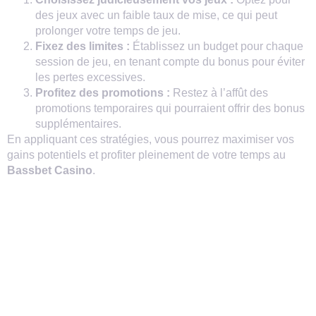
des jeux avec un faible taux de mise, ce qui peut
prolonger votre temps de jeu.
Fixez des limites :
Établissez un budget pour chaque
session de jeu, en tenant compte du bonus pour éviter
les pertes excessives.
Profitez des promotions :
Restez à l’affût des
promotions temporaires qui pourraient offrir des bonus
supplémentaires.
En appliquant ces stratégies, vous pourrez maximiser vos
gains potentiels et profiter pleinement de votre temps au
Bassbet Casino
.
FAQ sur le bonus
bassbet
Quelle est la durée de
validité du bonus