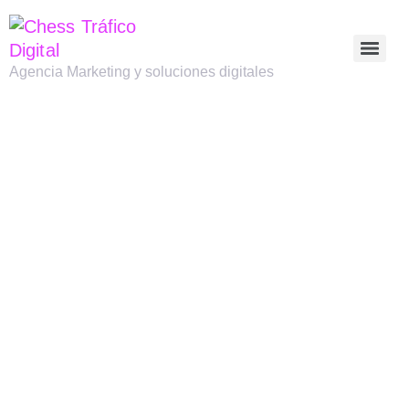
Agencia Marketing y soluciones digitales
PLONGEZ DANS
L’UNIVERS
AUDACIEUX DU
BONUS
BASSBET ET
BOOSTEZ VOS
GAINS