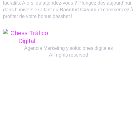
lucratifs. Alors, qu’attendez-vous ? Plongez dès aujourd’hui
dans l’univers exaltant du
Bassbet Casino
et commencez à
profiter de votre bonus bassbet !
Agencia Marketing y soluciones digitales
All rights reserved