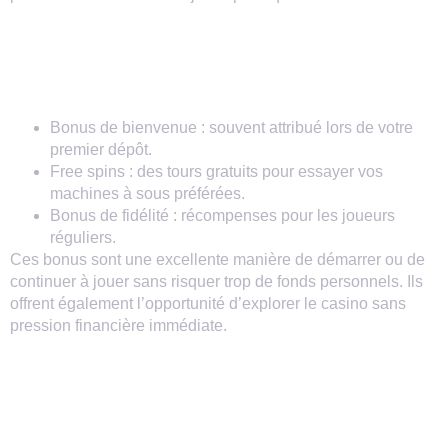
Types de bonus
bassbet
Bonus de bienvenue : souvent attribué lors de votre
premier dépôt.
Free spins : des tours gratuits pour essayer vos
machines à sous préférées.
Bonus de fidélité : récompenses pour les joueurs
réguliers.
Ces bonus sont une excellente manière de démarrer ou de
continuer à jouer sans risquer trop de fonds personnels. Ils
offrent également l’opportunité d’explorer le casino sans
pression financière immédiate.
Comment obtenir le
bonus bassbet ?