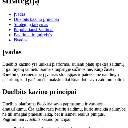
strategiją
Įvadas
Duelbits kazino principai
Strategijų taikymas
Populiariausi žaidimai
Patarimai ir gudrybės
Išvados
Įvadas
Duelbits kazino yra unikali platforma, siūlanti platų spektrą žaidimų
ir galimybių laimėti. Šiame straipsnyje sužinosime,
kaip žaisti
Duelbits
, pasinersime į įvairias strategijas ir pateiksime naudingų
patarimų, kad galėtumėte maksimaliai išnaudoti savo žaidimo patirtį.
Duelbits kazino principai
Duelbits platforma išsiskiria savo paprastumu ir vartotojų
draugiškumu. Čia galite rasti įvairių žaidimų, kurie suteikia galimybę
ne tik smagiai praleisti laiką, bet ir laimėti realius pinigus.
Pagrindiniai
Duelbits
kazino principai: