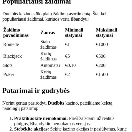
Populiariausi žaidimai
Duelbits kazino siūlo platų žaidimų asortimentą. Štai keli
populiariausi žaidimai, kuriuos verta išbandyti:
Žaidimo
Minimali
Maksimali
Žanras
pavadinimas
statymai
statymai
Stalo
Roulette
€1
€1000
žaidimas
Kortų
Blackjack
€5
€500
žaidimas
Slots
Automatai
€0.10
€200
Kortų
Poker
€2
€1500
žaidimas
Patarimai ir gudrybės
Norint geriau pasirodyti
Duelbits
kazino, pateikiame keletą
naudingų patarimų:
Praktikuokite nemokamai:
Prieš žaisdami už realius
pinigus, išbandykite nemokamas versijas.
Stebėkite akcijas:
Sekite kazino akcijas ir pasiūlymus, kurie