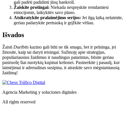
gali padėti padidinti jūsų bankroll.
Žaiskite protingai:
Niekada nespręskite remdamiesi
emocijomis, laikykitės savo plano.
Atsikratykite pralaimėjimo serijos:
Jei ilgą laiką nelaimite,
geriau padarykite pertrauką ir grįžkite vėliau.
Išvados
Žaisti
Duelbits
kazino gali būti ne tik smagu, bet ir pelninga, jei
žinosite, kaip tai daryti teisingai. Sužinoję apie strategijas,
populiariausius žaidimus ir naudingus patarimus, būsite geriau
pasiruošę šiai nuotykių kupinai kelionei. Pasinerkite į pasaulį, kur
laimėjimai ir adrenalinas susipina, ir atraskite savo mėgstamiausią
žaidimą!
Agencia Marketing y soluciones digitales
All rights reserved