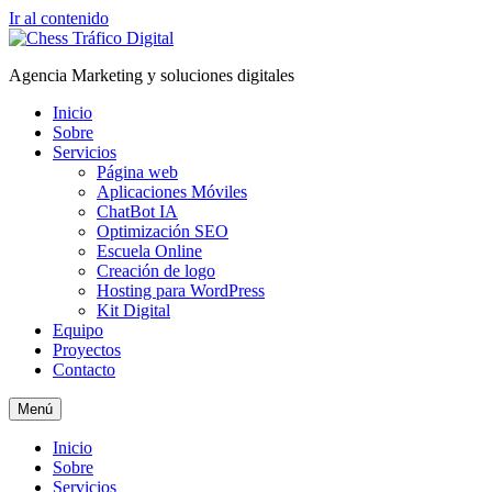
Ir al contenido
Agencia Marketing y soluciones digitales
Inicio
Sobre
Servicios
Página web
Aplicaciones Móviles
ChatBot IA
Optimización SEO
Escuela Online
Creación de logo
Hosting para WordPress
Kit Digital
Equipo
Proyectos
Contacto
Menú
Inicio
Sobre
Servicios