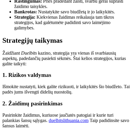
Raštingumas:
Prieš pradedant žaisti, svarbu gerai suprasti
žaidimo taisykles.
Bankrotas:
Nustatykite savo biudžetą ir jo laikykitės.
Strategija:
Kiekvienas žaidimas reikalauja tam tikros
strategijos, kad galėtumėte padidinti savo laimėjimo
galimybes.
Strategijų taikymas
Žaidžiant
Duelbits
kazino, strategija yra vienas iš svarbiausių
aspektų, padedančių pasiekti sėkmės. Štai kelios strategijos, kurias
galite taikyti:
1. Rizikos valdymas
Išmokite nustatyti, kiek galite rizikuoti, ir laikykitės šio biudžeto. Tai
padės jums išvengti didelių nuostolių.
2. Žaidimų pasirinkimas
Pasirinkite žaidimus, kuriuose jaučiatės patogiai ir kurie turi
palankias šansų sąlygas.
duelbitslithuania.com
Taip padidinsite savo
šansus laimėti.