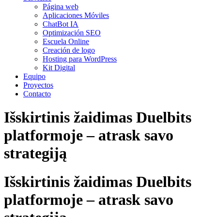
Página web
Aplicaciones Móviles
ChatBot IA
Optimización SEO
Escuela Online
Creación de logo
Hosting para WordPress
Kit Digital
Equipo
Proyectos
Contacto
Išskirtinis žaidimas Duelbits
platformoje – atrask savo
strategiją
Išskirtinis žaidimas Duelbits
platformoje – atrask savo