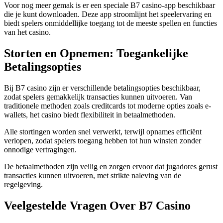
Voor nog meer gemak is er een speciale B7 casino-app beschikbaar
die je kunt downloaden. Deze app stroomlijnt het speelervaring en
biedt spelers onmiddellijke toegang tot de meeste spellen en functies
van het casino.
Storten en Opnemen: Toegankelijke
Betalingsopties
Bij B7 casino zijn er verschillende betalingsopties beschikbaar,
zodat spelers gemakkelijk transacties kunnen uitvoeren. Van
traditionele methoden zoals creditcards tot moderne opties zoals e-
wallets, het casino biedt flexibiliteit in betaalmethoden.
Alle stortingen worden snel verwerkt, terwijl opnames efficiënt
verlopen, zodat spelers toegang hebben tot hun winsten zonder
onnodige vertragingen.
De betaalmethoden zijn veilig en zorgen ervoor dat jugadores gerust
transacties kunnen uitvoeren, met strikte naleving van de
regelgeving.
Veelgestelde Vragen Over B7 Casino