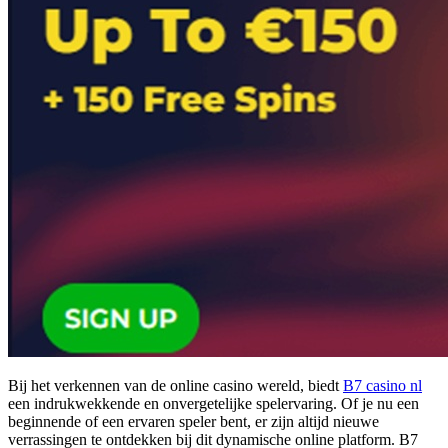
Bij het verkennen van de online casino wereld, biedt
B7 casino nl
een indrukwekkende en onvergetelijke spelervaring. Of je nu een
beginnende of een ervaren speler bent, er zijn altijd nieuwe
verrassingen te ontdekken bij dit dynamische online platform. B7