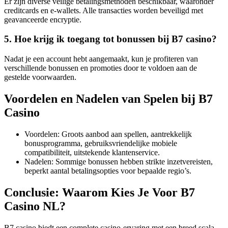
Er zijn diverse veilige betalingsmethoden beschikbaar, waaronder
creditcards en e-wallets. Alle transacties worden beveiligd met
geavanceerde encryptie.
5. Hoe krijg ik toegang tot bonussen bij B7 casino?
Nadat je een account hebt aangemaakt, kun je profiteren van
verschillende bonussen en promoties door te voldoen aan de
gestelde voorwaarden.
Voordelen en Nadelen van Spelen bij B7
Casino
Voordelen: Groots aanbod aan spellen, aantrekkelijk
bonusprogramma, gebruiksvriendelijke mobiele
compatibiliteit, uitstekende klantenservice.
Nadelen: Sommige bonussen hebben strikte inzetvereisten,
beperkt aantal betalingsopties voor bepaalde regio’s.
Conclusie: Waarom Kies Je Voor B7
Casino NL?
B7 casino biedt een complete casino-ervaring met een breed scala