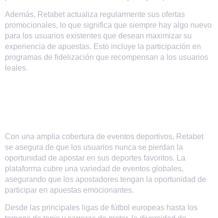
Además, Retabet actualiza regularmente sus ofertas
promocionales, lo que significa que siempre hay algo nuevo
para los usuarios existentes que desean maximizar su
experiencia de apuestas. Esto incluye la participación en
programas de fidelización que recompensan a los usuarios
leales.
9. Eventos y Cobertura
Deportiva
Con una amplia cobertura de eventos deportivos, Retabet
se asegura de que los usuarios nunca se pierdan la
oportunidad de apostar en sus deportes favoritos. La
plataforma cubre una variedad de eventos globales,
asegurando que los apostadores tengan la oportunidad de
participar en apuestas emocionantes.
Desde las principales ligas de fútbol europeas hasta los