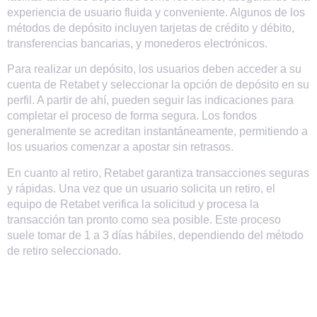
experiencia de usuario fluida y conveniente. Algunos de los
métodos de depósito incluyen tarjetas de crédito y débito,
transferencias bancarias, y monederos electrónicos.
Para realizar un depósito, los usuarios deben acceder a su
cuenta de Retabet y seleccionar la opción de depósito en su
perfil. A partir de ahí, pueden seguir las indicaciones para
completar el proceso de forma segura. Los fondos
generalmente se acreditan instantáneamente, permitiendo a
los usuarios comenzar a apostar sin retrasos.
En cuanto al retiro, Retabet garantiza transacciones seguras
y rápidas. Una vez que un usuario solicita un retiro, el
equipo de Retabet verifica la solicitud y procesa la
transacción tan pronto como sea posible. Este proceso
suele tomar de 1 a 3 días hábiles, dependiendo del método
de retiro seleccionado.
4. Opciones de
Apuestas en Retabet