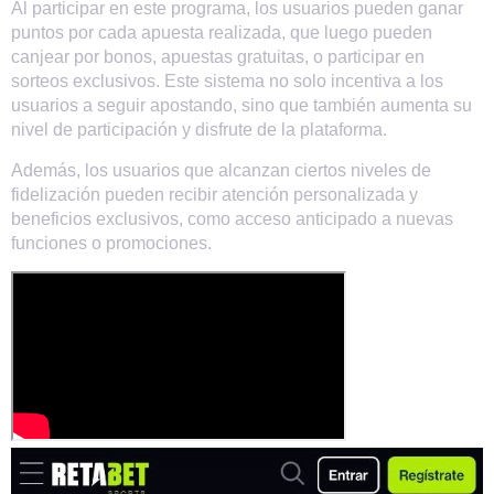
Al participar en este programa, los usuarios pueden ganar
puntos por cada apuesta realizada, que luego pueden
canjear por bonos, apuestas gratuitas, o participar en
sorteos exclusivos. Este sistema no solo incentiva a los
usuarios a seguir apostando, sino que también aumenta su
nivel de participación y disfrute de la plataforma.
Además, los usuarios que alcanzan ciertos niveles de
fidelización pueden recibir atención personalizada y
beneficios exclusivos, como acceso anticipado a nuevas
funciones o promociones.