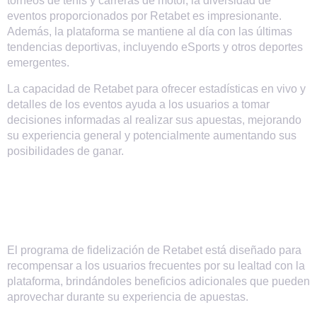
torneos de tenis y carreras de motor, la diversidad de
eventos proporcionados por Retabet es impresionante.
Además, la plataforma se mantiene al día con las últimas
tendencias deportivas, incluyendo eSports y otros deportes
emergentes.
La capacidad de Retabet para ofrecer estadísticas en vivo y
detalles de los eventos ayuda a los usuarios a tomar
decisiones informadas al realizar sus apuestas, mejorando
su experiencia general y potencialmente aumentando sus
posibilidades de ganar.
10. Programa de
Fidelización de Retabet
El programa de fidelización de Retabet está diseñado para
recompensar a los usuarios frecuentes por su lealtad con la
plataforma, brindándoles beneficios adicionales que pueden
aprovechar durante su experiencia de apuestas.