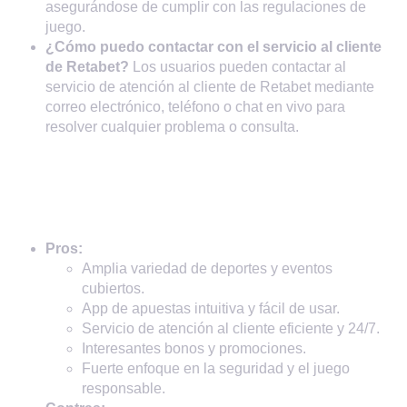
asegurándose de cumplir con las regulaciones de
juego.
¿Cómo puedo contactar con el servicio al cliente
de Retabet?
Los usuarios pueden contactar al
servicio de atención al cliente de Retabet mediante
correo electrónico, teléfono o chat en vivo para
resolver cualquier problema o consulta.
Lista de Pros y Contras
de Retabet
Pros:
Amplia variedad de deportes y eventos
cubiertos.
App de apuestas intuitiva y fácil de usar.
Servicio de atención al cliente eficiente y 24/7.
Interesantes bonos y promociones.
Fuerte enfoque en la seguridad y el juego
responsable.