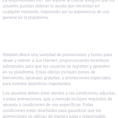
La disponibilidad 24/7 del soporte al cliente asegura que los
usuarios puedan obtener la ayuda que necesitan en
cualquier momento, mejorando así su experiencia de uso
general en la plataforma.
8. Promociones y
Bonos en Retabet
Retabet ofrece una variedad de promociones y bonos para
atraer y retener a sus clientes, proporcionando incentivos
adicionales para que los usuarios se registren y apuesten
en su plataforma. Estas ofertas incluyen bonos de
bienvenida, apuestas gratuitas, y promociones especiales
para eventos deportivos importantes.
Los usuarios deben estar atentos a las condiciones adjuntas
a estas promociones, que a menudo incluyen requisitos de
apuesta o condiciones de uso específicas. Estas
condiciones están diseñadas para garantizar que las
promociones se utilizan de manera justa y responsable.