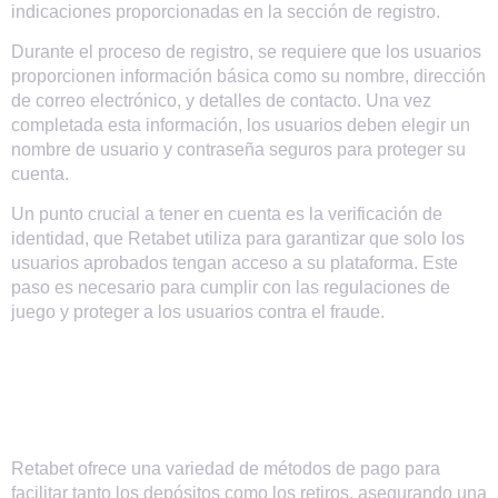
indicaciones proporcionadas en la sección de registro.
Durante el proceso de registro, se requiere que los usuarios
proporcionen información básica como su nombre, dirección
de correo electrónico, y detalles de contacto. Una vez
completada esta información, los usuarios deben elegir un
nombre de usuario y contraseña seguros para proteger su
cuenta.
Un punto crucial a tener en cuenta es la verificación de
identidad, que Retabet utiliza para garantizar que solo los
usuarios aprobados tengan acceso a su plataforma. Este
paso es necesario para cumplir con las regulaciones de
juego y proteger a los usuarios contra el fraude.
3. Métodos de
Depósito y Retiro
Retabet ofrece una variedad de métodos de pago para
facilitar tanto los depósitos como los retiros, asegurando una