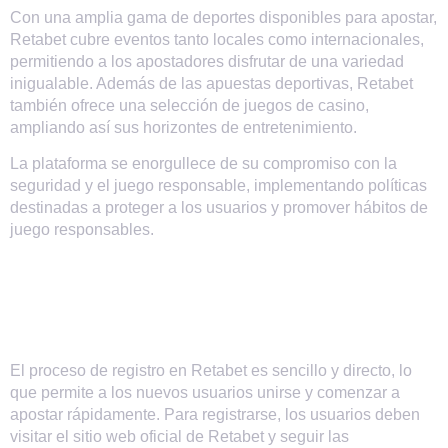
Con una amplia gama de deportes disponibles para apostar,
Retabet cubre eventos tanto locales como internacionales,
permitiendo a los apostadores disfrutar de una variedad
inigualable. Además de las apuestas deportivas, Retabet
también ofrece una selección de juegos de casino,
ampliando así sus horizontes de entretenimiento.
La plataforma se enorgullece de su compromiso con la
seguridad y el juego responsable, implementando políticas
destinadas a proteger a los usuarios y promover hábitos de
juego responsables.
2. Cómo Registrarse en
Retabet
El proceso de registro en Retabet es sencillo y directo, lo
que permite a los nuevos usuarios unirse y comenzar a
apostar rápidamente. Para registrarse, los usuarios deben
visitar el sitio web oficial de Retabet y seguir las