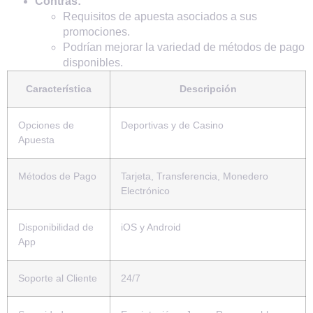
Contras:
Requisitos de apuesta asociados a sus
promociones.
Podrían mejorar la variedad de métodos de pago
disponibles.
Característica
Descripción
Opciones de
Deportivas y de Casino
Apuesta
Métodos de Pago
Tarjeta, Transferencia, Monedero
Electrónico
Disponibilidad de
iOS y Android
App
Soporte al Cliente
24/7