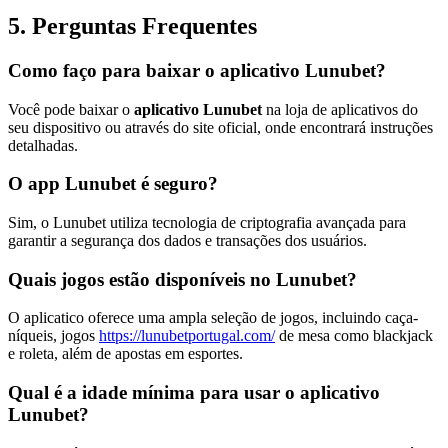
5. Perguntas Frequentes
Como faço para baixar o aplicativo Lunubet?
Você pode baixar o
aplicativo Lunubet
na loja de aplicativos do
seu dispositivo ou através do site oficial, onde encontrará instruções
detalhadas.
O app Lunubet é seguro?
Sim, o Lunubet utiliza tecnologia de criptografia avançada para
garantir a segurança dos dados e transações dos usuários.
Quais jogos estão disponíveis no Lunubet?
O aplicatico oferece uma ampla seleção de jogos, incluindo caça-
níqueis, jogos
https://lunubetportugal.com/
de mesa como blackjack
e roleta, além de apostas em esportes.
Qual é a idade mínima para usar o aplicativo
Lunubet?