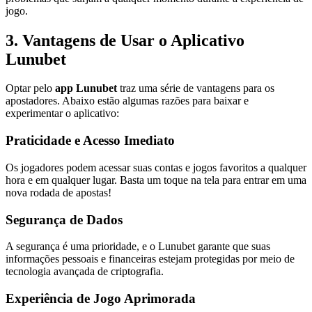
jogo.
3. Vantagens de Usar o Aplicativo
Lunubet
Optar pelo
app Lunubet
traz uma série de vantagens para os
apostadores. Abaixo estão algumas razões para baixar e
experimentar o aplicativo:
Praticidade e Acesso Imediato
Os jogadores podem acessar suas contas e jogos favoritos a qualquer
hora e em qualquer lugar. Basta um toque na tela para entrar em uma
nova rodada de apostas!
Segurança de Dados
A segurança é uma prioridade, e o Lunubet garante que suas
informações pessoais e financeiras estejam protegidas por meio de
tecnologia avançada de criptografia.
Experiência de Jogo Aprimorada