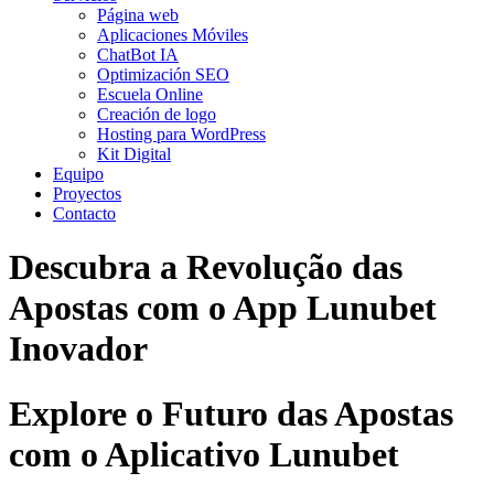
Página web
Aplicaciones Móviles
ChatBot IA
Optimización SEO
Escuela Online
Creación de logo
Hosting para WordPress
Kit Digital
Equipo
Proyectos
Contacto
Descubra a Revolução das
Apostas com o App Lunubet
Inovador
Explore o Futuro das Apostas
com o Aplicativo Lunubet