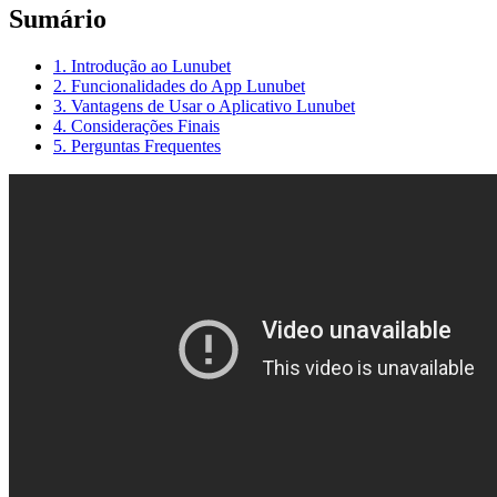
Sumário
1. Introdução ao Lunubet
2. Funcionalidades do App Lunubet
3. Vantagens de Usar o Aplicativo Lunubet
4. Considerações Finais
5. Perguntas Frequentes