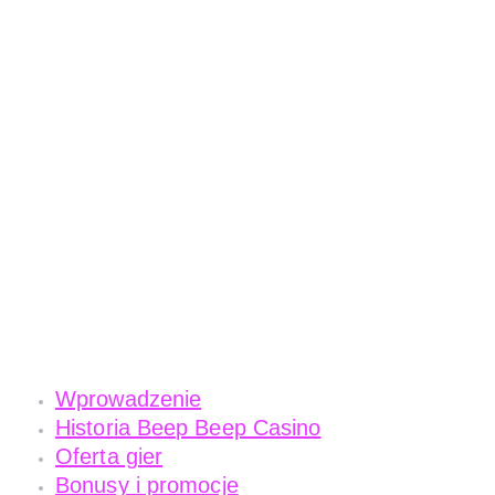
BEEP BEEP
POLSKA:
WIRTUALNA
PRZYGODA W
ŚWIECIE BEEP
BEEP CASINO
Wprowadzenie
Historia Beep Beep Casino
Oferta gier
Bonusy i promocje