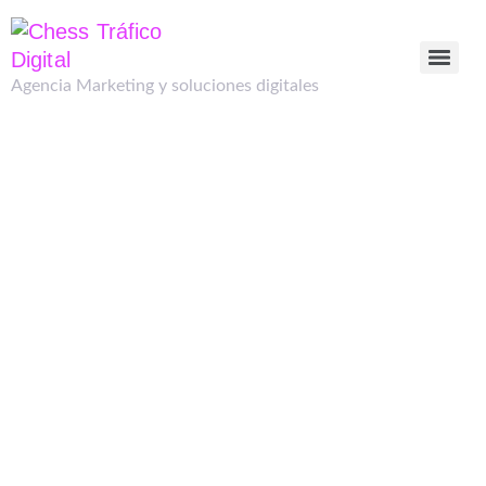
Agencia Marketing y soluciones digitales
BEEP BEEP
POLSKA
ODKRYWA
TAJEMNICE
MOBILNEJ
REWOLUCJI
ŁĄCZNOŚCI