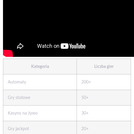
Kategoria
Liczba gier
Automaty
200+
Gry stołowe
50+
Kasyno na żywo
30+
Gry jackpot
20+